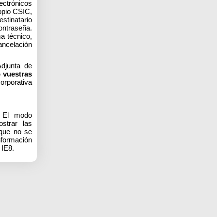
ectrónicos
ropio CSIC,
estinatario
ontraseña.
a técnico,
cancelación
Adjunta de
o vuestras
orporativa
. El modo
strar las
 que no se
formación
 IE8.