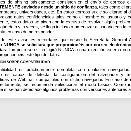
es de phising básicamente consisten en el envío de correos el
MENTE enviados desde un sitio de confianza
, tales como el p
presas, universidades, etc. En estos correos suele solicitarse al d
rcione datos confidenciales tales como el nombre de usuario y c
nte, estos datos se piden con la excusa de resolver algún problem
algún dato y, a veces, se llega incluso a amenazar al usuario con la 
nta en caso de no responder.
 de este aviso es recordaros que desde la Secretaría General 
ca
NUNCA se solicitará que proporcionéis por correo electrónic
ñas
. Tampoco se os redirigirá NUNCA a una dirección externa no c
roporcionéis este tipo de datos.
IÓN SOBRE COMPATIBILIDAD
tibilidad es prácticamente completa con cualquier navegador
co es capaz de detectar la configuración del navegador y mo
sticas de Webmail compatibles con dicho navegador. En caso de
rrectamente, se recomienda seleccionar el modo básico. Como in
ue sí se han detectado algunos problemas con versiones anteriores a