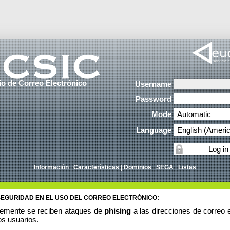
io de Correo Electrónico
Username
Password
Mode
Language
Información
|
Características
|
Dominios
|
SEGA
|
Listas
SEGURIDAD EN EL USO DEL CORREO ELECTRÓNICO:
emente se reciben ataques de
phising
a las direcciones de correo e
os usuarios.